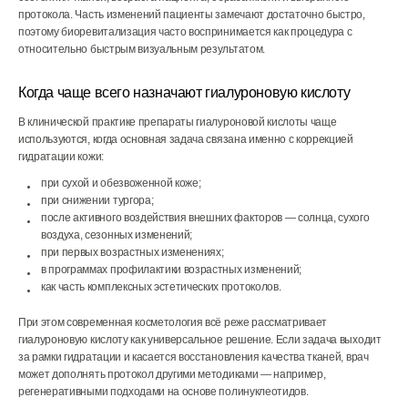
протокола. Часть изменений пациенты замечают достаточно быстро,
поэтому биоревитализация часто воспринимается как процедура с
относительно быстрым визуальным результатом.
Когда чаще всего назначают гиалуроновую кислоту
В клинической практике препараты гиалуроновой кислоты чаще
используются, когда основная задача связана именно с коррекцией
гидратации кожи:
при сухой и обезвоженной коже;
при снижении тургора;
после активного воздействия внешних факторов — солнца, сухого
воздуха, сезонных изменений;
при первых возрастных изменениях;
в программах профилактики возрастных изменений;
как часть комплексных эстетических протоколов.
При этом современная косметология всё реже рассматривает
гиалуроновую кислоту как универсальное решение. Если задача выходит
за рамки гидратации и касается восстановления качества тканей, врач
может дополнять протокол другими методиками — например,
регенеративными подходами на основе полинуклеотидов.