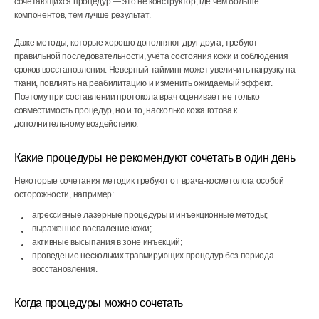
сочетающихся процедур — это не конструктор, где чем больше
компонентов, тем лучше результат.
Даже методы, которые хорошо дополняют друг друга, требуют
правильной последовательности, учёта состояния кожи и соблюдения
сроков восстановления. Неверный тайминг может увеличить нагрузку на
ткани, повлиять на реабилитацию и изменить ожидаемый эффект.
Поэтому при составлении протокола врач оценивает не только
совместимость процедур, но и то, насколько кожа готова к
дополнительному воздействию.
Какие процедуры не рекомендуют сочетать в один день
Некоторые сочетания методик требуют от врача-косметолога особой
осторожности, например:
агрессивные лазерные процедуры и инъекционные методы;
выраженное воспаление кожи;
активные высыпания в зоне инъекций;
проведение нескольких травмирующих процедур без периода
восстановления.
Когда процедуры можно сочетать