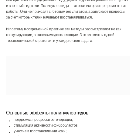
она притягивает и удерживает воду, улучшая уровень увлажнения, тургор
и внешний вид кожи. Полинуклеотиды — это как история про ремонтные
работы. Они не приходят с готовым результатом, а запускают процессы,
за счёт которых ткани начинают восстанавливаться.
И поэтому в современной практике эти методы рассматривают не как
конкурирующие, а как взаимодополняющие. Это элементы одной
терапевтической стратегии, и у каждого своя задача.
Основные эффекты полинуклеотидов:
поддержка процессов регенерации;
стимуляция активности фибробластов;
участие в восстановлении кожи;