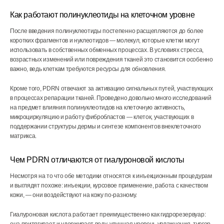
Как работают полинуклеотиды на клеточном уровне
После введения полинуклеотиды постепенно расщепляются до более
коротких фрагментов и нуклеотидов — молекул, которые клетки могут
использовать в собственных обменных процессах. В условиях стресса,
возрастных изменений или повреждения тканей это становится особенно
важно, ведь клеткам требуются ресурсы для обновления.
Кроме того, PDRN отвечают за активацию сигнальных путей, участвующих
в процессах репарации тканей. Проведено довольно много исследований
на предмет влияния полинуклеотидов на клеточную активность,
микроциркуляцию и работу фибробластов — клеток, участвующих в
поддержании структуры дермы и синтезе компонентов внеклеточного
матрикса.
Чем PDRN отличаются от гиалуроновой кислоты
Несмотря на то что обе методики относятся к инъекционным процедурам
и выглядят похоже: инъекции, курсовое применение, работа с качеством
кожи, — они воздействуют на кожу по-разному.
Гиалуроновая кислота работает преимущественно как гидрорезервуар: