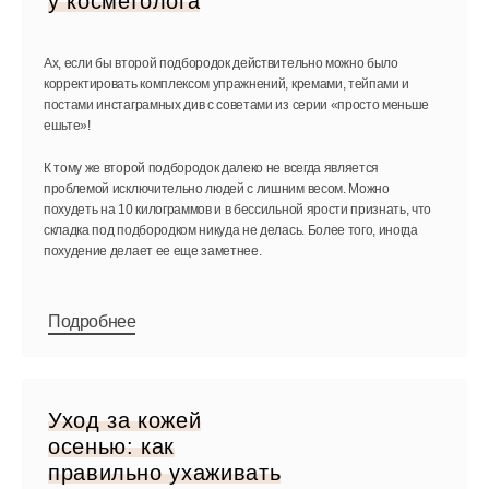
у косметолога
Ах, если бы второй подбородок действительно можно было
корректировать комплексом упражнений, кремами, тейпами и
постами инстаграмных див с советами из серии «просто меньше
ешьте»!
К тому же второй подбородок далеко не всегда является
проблемой исключительно людей с лишним весом. Можно
похудеть на 10 килограммов и в бессильной ярости признать, что
складка под подбородком никуда не делась. Более того, иногда
похудение делает ее еще заметнее.
Подробнее
Уход за кожей
осенью: как
правильно ухаживать