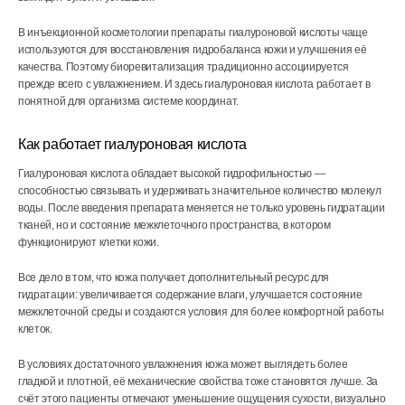
В инъекционной косметологии препараты гиалуроновой кислоты чаще
используются для восстановления гидробаланса кожи и улучшения её
качества. Поэтому биоревитализация традиционно ассоциируется
прежде всего с увлажнением. И здесь гиалуроновая кислота работает в
понятной для организма системе координат.
Как работает гиалуроновая кислота
Гиалуроновая кислота обладает высокой гидрофильностью —
способностью связывать и удерживать значительное количество молекул
воды. После введения препарата меняется не только уровень гидратации
тканей, но и состояние межклеточного пространства, в котором
функционируют клетки кожи.
Все дело в том, что кожа получает дополнительный ресурс для
гидратации: увеличивается содержание влаги, улучшается состояние
межклеточной среды и создаются условия для более комфортной работы
клеток.
В условиях достаточного увлажнения кожа может выглядеть более
гладкой и плотной, её механические свойства тоже становятся лучше. За
счёт этого пациенты отмечают уменьшение ощущения сухости, визуально