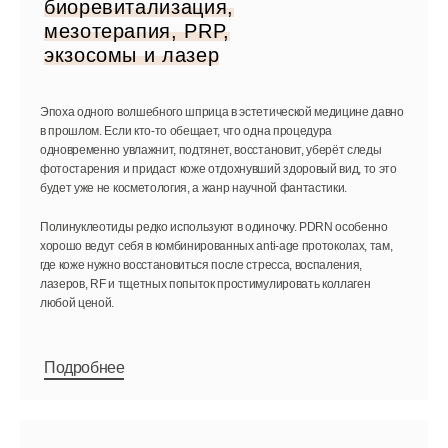
биоревитализация,
мезотерапия, PRP,
экзосомы и лазер
Эпоха одного волшебного шприца в эстетической медицине давно
в прошлом. Если кто-то обещает, что одна процедура
одновременно увлажнит, подтянет, восстановит, уберёт следы
фотостарения и придаст коже отдохнувший здоровый вид, то это
будет уже не косметология, а жанр научной фантастики.
Полинуклеотиды редко используют в одиночку. PDRN особенно
хорошо ведут себя в комбинированных anti-age протоколах, там,
где коже нужно восстановиться после стресса, воспаления,
лазеров, RF и тщетных попыток простимулировать коллаген
любой ценой.
Подробнее