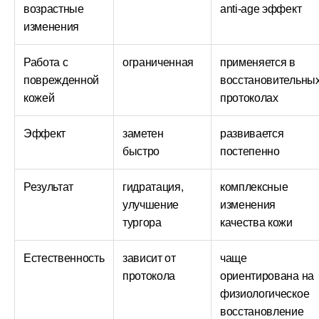
возрастные
anti-age эффект
изменения
Работа с
ограниченная
применяется в
поврежденной
восстановительны
кожей
протоколах
Эффект
заметен
развивается
быстро
постепенно
Результат
гидратация,
комплексные
улучшение
изменения
тургора
качества кожи
Естественность
зависит от
чаще
протокола
ориентирована на
физиологическое
восстановление