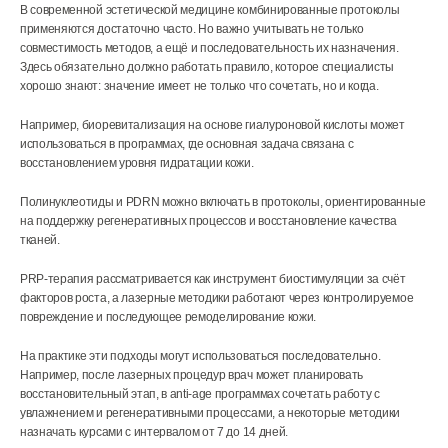
В современной эстетической медицине комбинированные протоколы
применяются достаточно часто. Но важно учитывать не только
совместимость методов, а ещё и последовательность их назначения.
Здесь обязательно должно работать правило, которое специалисты
хорошо знают: значение имеет не только что сочетать, но и когда.
Например, биоревитализация на основе гиалуроновой кислоты может
использоваться в программах, где основная задача связана с
восстановлением уровня гидратации кожи.
Полинуклеотиды и PDRN можно включать в протоколы, ориентированные
на поддержку регенеративных процессов и восстановление качества
тканей.
PRP-терапия рассматривается как инструмент биостимуляции за счёт
факторов роста, а лазерные методики работают через контролируемое
повреждение и последующее ремоделирование кожи.
На практике эти подходы могут использоваться последовательно.
Например, после лазерных процедур врач может планировать
восстановительный этап, в anti-age программах сочетать работу с
увлажнением и регенеративными процессами, а некоторые методики
назначать курсами с интервалом от 7 до 14 дней.