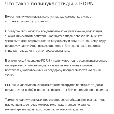
Что такое полинуклеотиды и PDRN
Вокруг полинуклеотидов, как это ни парадоксально, до сих пор
сохраняется много упрощений.
С гиалуроновой кислотой всё давно понятно: увлажнение, гидратация,
знакомый механизм действия. Полинуклеотидам повезло меньше. Их
часто пытаются встроить в привычную схему и объяснить как «ещё одну
процедуру для улучшения качества кожи». Для врача такая трактовка
слишком поверхностна и непрофессиональна.
В эстетической медицине PDRN и полинуклеотиды рассматриваются как
часть регенеративного подхода и используются в инъекционных
протоколах, направленных на поддержку процессов восстановления
тканей.
PDRN (Polydeoxyribonucleotide) относится к группе полинуклеотидов и
представляет собой очищенные фрагменты ДНК определённого размера.
Термин «полинуклеотиды» при этом шире: он объединяет разные типы
нуклеотидных цепочек, которые могут различаться по длине,
молекулярным характеристикам и клиническим задачам.