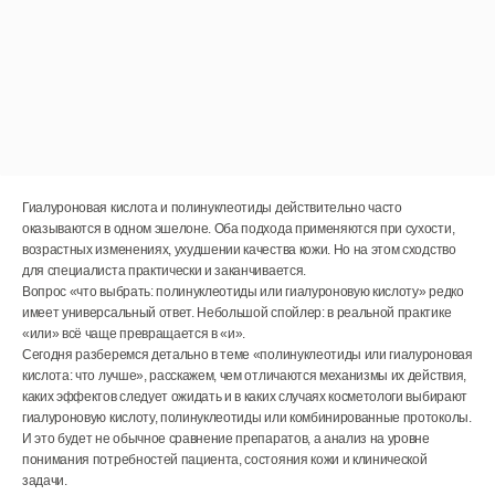
Гиалуроновая кислота и полинуклеотиды действительно часто
оказываются в одном эшелоне. Оба подхода применяются при сухости,
возрастных изменениях, ухудшении качества кожи. Но на этом сходство
для специалиста практически и заканчивается.
Вопрос «что выбрать: полинуклеотиды или гиалуроновую кислоту» редко
имеет универсальный ответ. Небольшой спойлер: в реальной практике
«или» всё чаще превращается в «и».
Сегодня разберемся детально в теме «полинуклеотиды или гиалуроновая
кислота: что лучше», расскажем, чем отличаются механизмы их действия,
каких эффектов следует ожидать и в каких случаях косметологи выбирают
гиалуроновую кислоту, полинуклеотиды или комбинированные протоколы.
И это будет не обычное сравнение препаратов, а анализ на уровне
понимания потребностей пациента, состояния кожи и клинической
задачи.