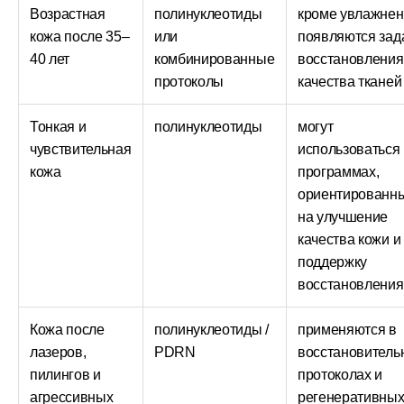
Возрастная
полинуклеотиды
кроме увлажнен
кожа после 35–
или
появляются зад
40 лет
комбинированные
восстановления
протоколы
качества тканей
Тонкая и
полинуклеотиды
могут
чувствительная
использоваться
кожа
программах,
ориентированн
на улучшение
качества кожи и
поддержку
восстановления
Кожа после
полинуклеотиды /
применяются в
лазеров,
PDRN
восстановитель
пилингов и
протоколах и
агрессивных
регенеративны