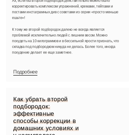
Ах, если бы второй подбородок действительно можно было
корректировать комплексом упражнений, кремами, тейпами и
постами инстаграмных див с советами из серии «просто меньше
ешьте»!
К тому же второй подбородок далеко не всегда является
проблемой исключительно людей с лишним весом. Можно
похудеть на 10 килограммов и в бессильной ярости признать, что
складка под подбородком никуда не делась. Более того, иногда
похудение делает ее еще заметнее.
Подробнее
Как убрать второй
подбородок:
эффективные
способы коррекции в
домашних условиях и