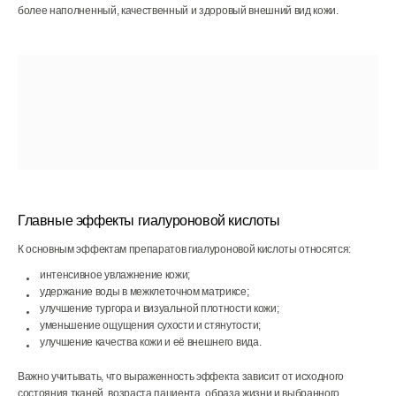
более наполненный, качественный и здоровый внешний вид кожи.
Главные эффекты гиалуроновой кислоты
К основным эффектам препаратов гиалуроновой кислоты относятся:
интенсивное увлажнение кожи;
удержание воды в межклеточном матриксе;
улучшение тургора и визуальной плотности кожи;
уменьшение ощущения сухости и стянутости;
улучшение качества кожи и её внешнего вида.
Важно учитывать, что выраженность эффекта зависит от исходного
состояния тканей, возраста пациента, образа жизни и выбранного