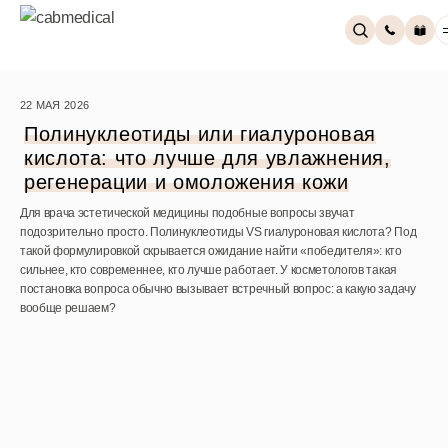
22 МАЯ 2026
Полинуклеотиды или гиалуроновая
кислота: что лучше для увлажнения,
×
регенерации и омоложения кожи
Скидка 15% на первый заказ
Для врача эстетической медицины подобные вопросы звучат
Запросить прайс
подозрительно просто. Полинуклеотиды VS гиалуроновая кислота? Под
такой формулировкой скрывается ожидание найти «победителя»: кто
сильнее, кто современнее, кто лучше работает. У косметологов такая
постановка вопроса обычно вызывает встречный вопрос: а какую задачу
вообще решаем?