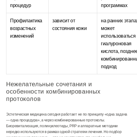
процедур
программах
Профилактика
зависит от
на ранних этапа
возрастных
состояния кожи
может
изменений
использоваться
гиалуроновая
кислота, поздне
комбинированн
подход
Нежелательные сочетания и
особенности комбинированных
протоколов
Эстетическая медицина сегодня работает не по принципу «одна задача
— одна процедура», а через комбинированные протоколы.
Биоревитализация, полинуклеотиды, PRP и аппаратные методики
нередко используются в рамках одной стратегии лечения. Но подбор