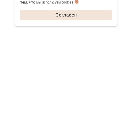
тем, что
мы используем cookies
Согласен
СВЯЖИТЕСЬ С НАМИ
+7 925 806 67 65
ЗАПРОСИТЬ ПРАЙС
ЗАПИСАТЬСЯ НА СЕМИНАР
TELEGRAM
ГЛАВНАЯ
КАТАЛОГ
О КОМПАНИИ И ВРАЧИ
БРЕНДЫ
НОВОСТИ И АКЦИИ
ДОКУМЕНТЫ
ОБУЧЕНИЕ
КОНТАКТЫ