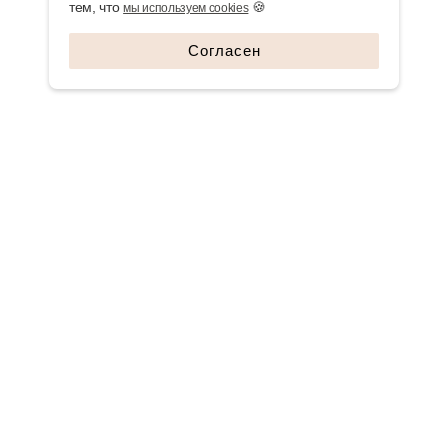
тем, что
🍪
мы используем cookies
Согласен
СВЯЖИТЕСЬ С НАМИ
+7 925 806 67 65
ЗАПРОСИТЬ ПРАЙС
ЗАПИСАТЬСЯ НА СЕМИНАР
TELEGRAM
ГЛАВНАЯ
КАТАЛОГ
О КОМПАНИИ И ВРАЧИ
БРЕНДЫ
НОВОСТИ И АКЦИИ
ДОКУМЕНТЫ
ОБУЧЕНИЕ
КОНТАКТЫ