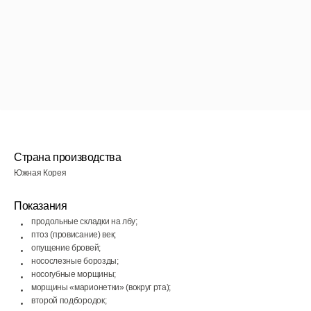
Страна производства
Южная Корея
Показания
продольные складки на лбу;
птоз (провисание) век;
опущение бровей;
носослезные борозды;
носогубные морщины;
морщины «марионетки» (вокруг рта);
второй подбородок;