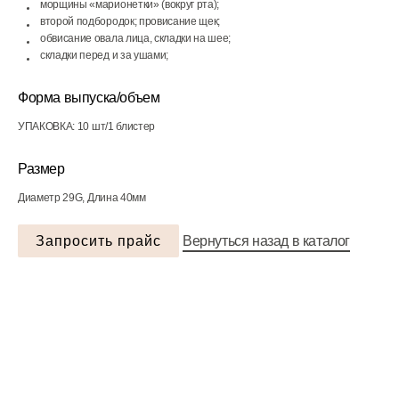
морщины «марионетки» (вокруг рта);
второй подбородок; провисание щек;
обвисание овала лица, складки на шее;
складки перед и за ушами;
Форма выпуска/объем
УПАКОВКА: 10 шт/1 блистер
Размер
Диаметр 29G, Длина 40мм
Запросить прайс
Вернуться назад в каталог