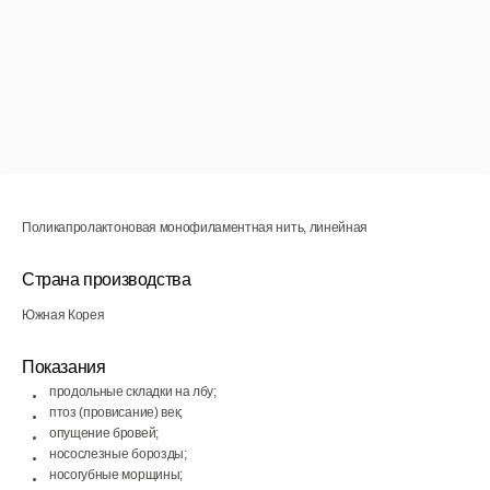
Поликапролактоновая монофиламентная нить, линейная
Страна производства
Южная Корея
Показания
продольные складки на лбу;
птоз (провисание) век;
опущение бровей;
носослезные борозды;
носогубные морщины;