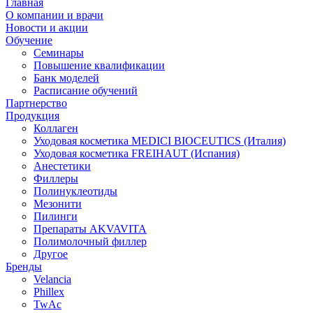
Главная
О компании и врачи
Новости и акции
Обучение
Семинары
Повышение квалификации
Банк моделей
Расписание обучений
Партнерство
Продукция
Коллаген
Уходовая косметика MEDICI BIOCEUTICS (Италия)
Уходовая косметика FREIHAUT (Испания)
Анестетики
Филлеры
Полинуклеотиды
Мезонити
Пилинги
Препараты AKVAVITA
Полимолочный филлер
Другое
Бренды
Velancia
Phillex
TwAc