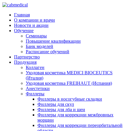
Главная
О компании и врачи
Новости и акции
Обучение
Семинары
Повышение квалификации
Банк моделей
Расписание обучений
Партнерство
Продукция
Коллаген
Уходовая косметика MEDICI BIOCEUTICS
(Италия)
Уходовая косметика FREIHAUT (Испания)
Анестетики
Филлеры
Филлеры в носогубные складки
Филлеры для скул
Филлеры для лба и шеи
Филлеры для коррекции межбровных
морщин
Филлеры для коррекции переорбитальной
области