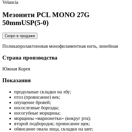
Velancia
Мезонити PCL MONO 27G
50mmUSP(5-0)
Скоро в продаже
Поликапролактоновая монофиламентная нить, линейная
Страна производства
Южная Корея
Показания
продольные складки на лбу;
птоз (провисание) век;
опущение бровей;
носослезные борозды;
носогубные морщины;
морщины «марионетки» (вокруг рта);
второй подбородок; провисание щек;
обвисание овала лица, складки на шее;