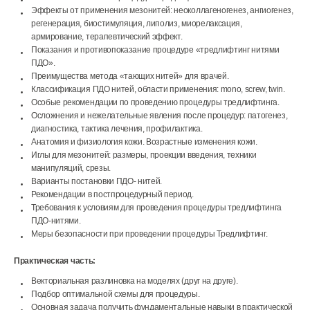
Эффекты от применения мезонитей: неоколлагеногенез, ангиогенез,
регенерация, биостимуляция, липолиз, миорелаксация,
армирование, терапевтический эффект.
Показания и противопоказание процедуре «тредлифтинг нитями
ПДО».
Преимущества метода «тающих нитей» для врачей.
Классификация ПДО нитей, области применения: mono, screw, twin.
Особые рекомендации по проведению процедуры тредлифтинга.
Осложнения и нежелательные явления после процедур: патогенез,
диагностика, тактика лечения, профилактика.
Анатомия и физиология кожи. Возрастные изменения кожи.
Иглы для мезонитей: размеры, проекции введения, техники
манипуляций, срезы.
Варианты постановки ПДО- нитей.
Рекомендации в постпроцедурный период.
Требования к условиям для проведения процедуры тредлифтинга
ПДО-нитями.
Меры безопасности при проведении процедуры Тредлифтинг.
Практическая часть:
Векториальная разлиновка на моделях (друг на друге).
Подбор оптимальной схемы для процедуры.
Основная задача получить фундаментальные навыки в практической